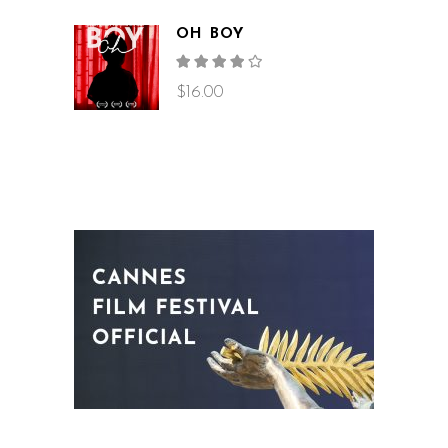
OH BOY
Rated
4.00
out
$
16.00
of 5