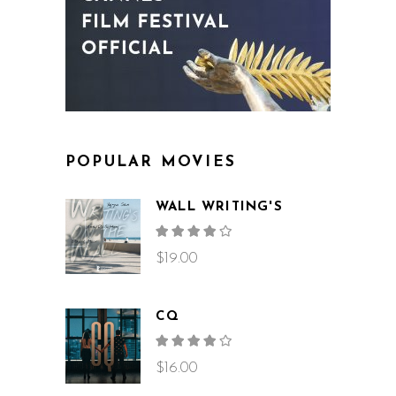
POPULAR MOVIES
WALL WRITING'S
Rated
4.00
out
$
19.00
of 5
CQ
Rated
4.00
out
$
16.00
of 5