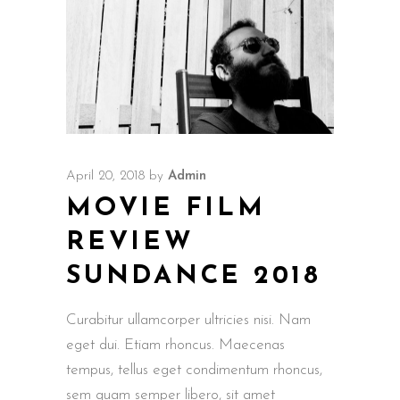
April 20, 2018
by
Admin
MOVIE FILM
REVIEW
SUNDANCE 2018
Curabitur ullamcorper ultricies nisi. Nam
eget dui. Etiam rhoncus. Maecenas
tempus, tellus eget condimentum rhoncus,
sem quam semper libero, sit amet