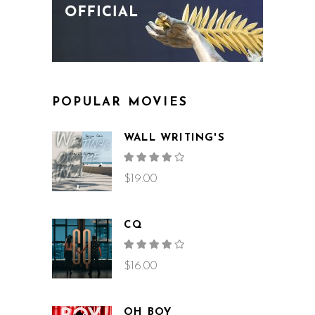
POPULAR MOVIES
WALL WRITING'S
Rated
4.00
out
$
19.00
of 5
CQ
Rated
4.00
out
$
16.00
of 5
OH BOY