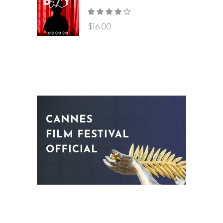
Rated
4.00
out
$
16.00
of 5