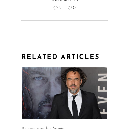
2
0
RELATED ARTICLES
8 years ago
by
Admin