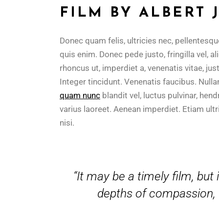
FILM BY ALBERT
Donec quam felis, ultricies nec, pellentesq
quis enim. Donec pede justo, fringilla vel, al
rhoncus ut, imperdiet a, venenatis vitae, ju
Integer tincidunt. Venenatis faucibus. Null
quam nunc
blandit vel, luctus pulvinar, hend
varius laoreet. Aenean imperdiet. Etiam ultri
nisi.
“It may be a timely film, but i
depths of compassion, th