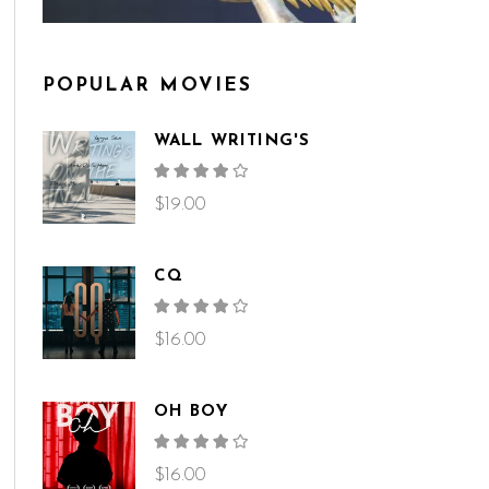
POPULAR MOVIES
WALL WRITING'S
Rated
4.00
out
$
19.00
of 5
CQ
Rated
4.00
out
$
16.00
of 5
OH BOY
Rated
4.00
out
$
16.00
of 5