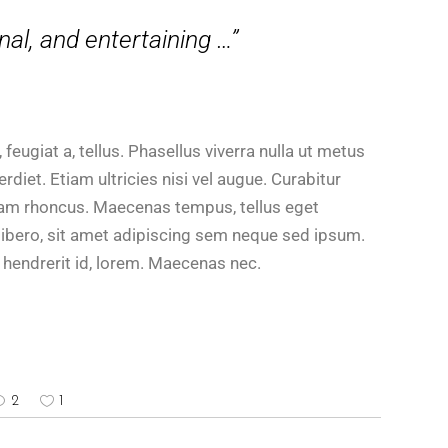
nal, and entertaining …”
 feugiat a, tellus. Phasellus viverra nulla ut metus
diet. Etiam ultricies nisi vel augue. Curabitur
Etiam rhoncus. Maecenas tempus, tellus eget
ero, sit amet adipiscing sem neque sed ipsum.
, hendrerit id, lorem. Maecenas nec.
2
1