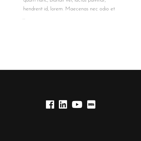
quam nunc, blandit vel, luctus pulvinar,
hendrerit id, lorem. Maecenas nec odio et