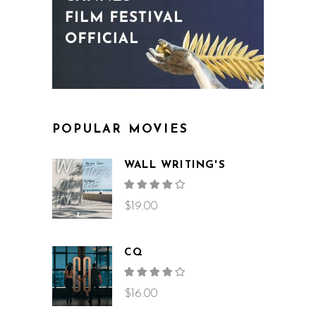
POPULAR MOVIES
WALL WRITING'S
Rated
4.00
out
$
19.00
of 5
CQ
Rated
4.00
out
$
16.00
of 5