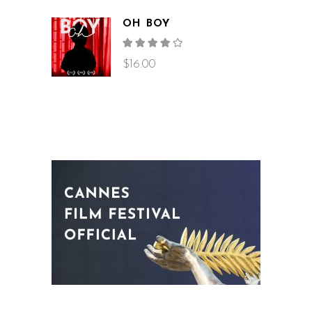
OH BOY
Rated
4.00
out
$
16.00
of 5