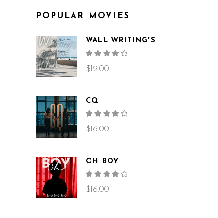
POPULAR MOVIES
WALL WRITING'S
Rated
4.00
out
$
19.00
of 5
CQ
Rated
4.00
out
$
16.00
of 5
OH BOY
Rated
4.00
out
$
16.00
of 5