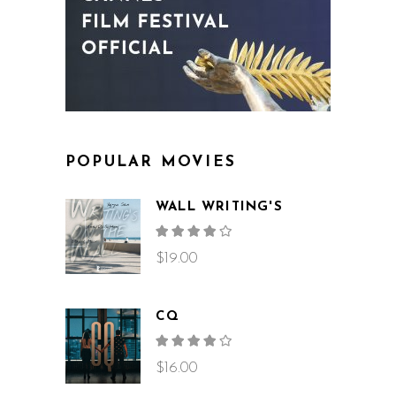
POPULAR MOVIES
WALL WRITING'S
Rated
4.00
out
$
19.00
of 5
CQ
Rated
4.00
out
$
16.00
of 5