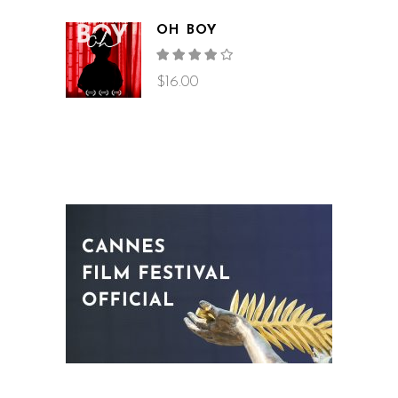
OH BOY
Rated
4.00
out
$
16.00
of 5