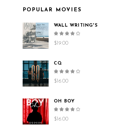
POPULAR MOVIES
WALL WRITING'S
Rated
4.00
out
$
19.00
of 5
CQ
Rated
4.00
out
$
16.00
of 5
OH BOY
Rated
4.00
out
$
16.00
of 5