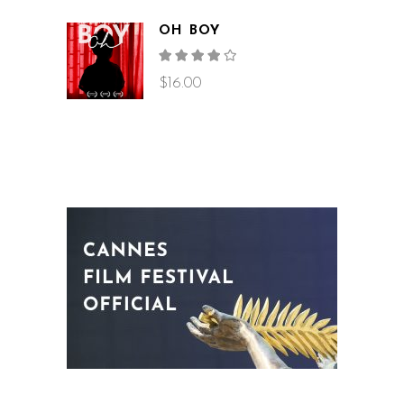
OH BOY
Rated
4.00
out
$
16.00
of 5